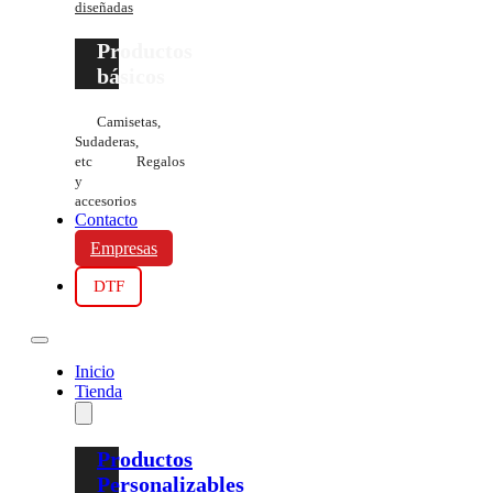
diseñadas
Productos
básicos
Camisetas,
Sudaderas,
etc
Regalos
y
accesorios
Contacto
Empresas
DTF
Inicio
Tienda
Productos
Personalizables