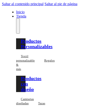
Saltar al contenido principal
Saltar al pie de página
Inicio
Tienda
Productos
Personalizables
Textil
personalizable
Regalos
&
más
Productos
con
diseño
Camisetas
diseñadas
Tazas