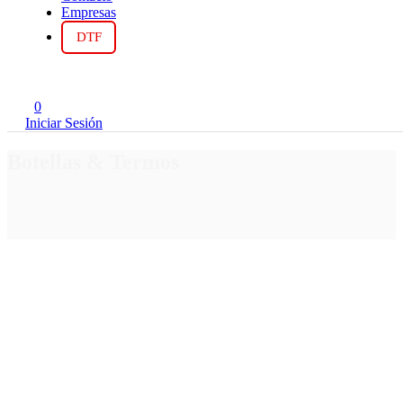
Empresas
DTF
0
Iniciar Sesión
Botellas & Termos