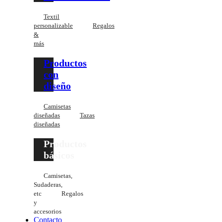
Textil
personalizable
Regalos
&
más
Productos
con
diseño
Camisetas
diseñadas
Tazas
diseñadas
Productos
básicos
Camisetas,
Sudaderas,
etc
Regalos
y
accesorios
Contacto