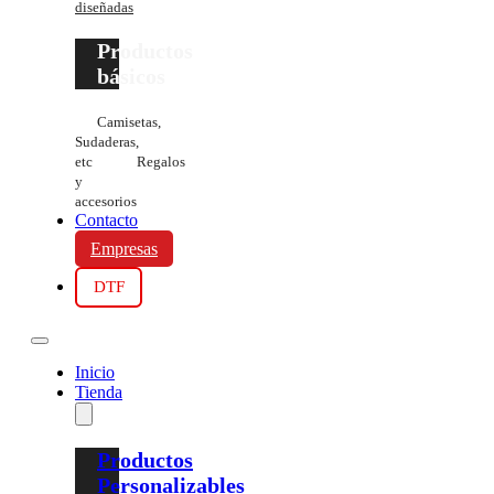
diseñadas
Productos
básicos
Camisetas,
Sudaderas,
etc
Regalos
y
accesorios
Contacto
Empresas
DTF
Inicio
Tienda
Productos
Personalizables