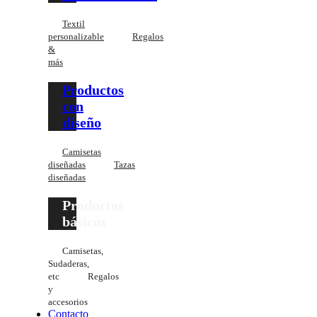
Textil
personalizable
Regalos
&
más
Productos
con
diseño
Camisetas
diseñadas
Tazas
diseñadas
Productos
básicos
Camisetas,
Sudaderas,
etc
Regalos
y
accesorios
Contacto