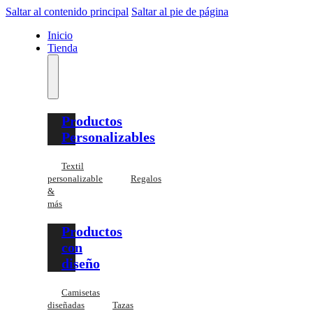
Saltar al contenido principal
Saltar al pie de página
Inicio
Tienda
Productos
Personalizables
Textil
personalizable
Regalos
&
más
Productos
con
diseño
Camisetas
diseñadas
Tazas