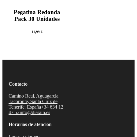
Pegatina Redonda
Pack 30 Unidades
11,99
€
Contacto
Camino Real, Aguagarcía,
Tacoronte, Santa Cruz de
Tenerife, España
+34 634 12
47 52
info@dissain.es
Horarios de atención
Lunes a viernes: