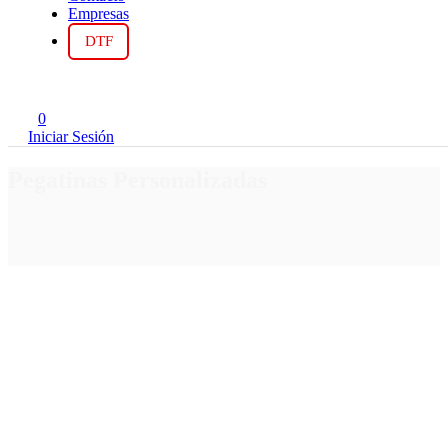
Empresas
DTF
0
Iniciar Sesión
Pegatinas Personalizadas