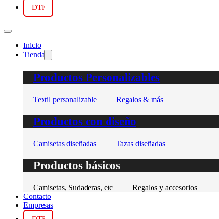
DTF
Inicio
Tienda
Productos Personalizables
Textil personalizable
Regalos & más
Productos con diseño
Camisetas diseñadas
Tazas diseñadas
Productos básicos
Camisetas, Sudaderas, etc
Regalos y accesorios
Contacto
Empresas
DTF