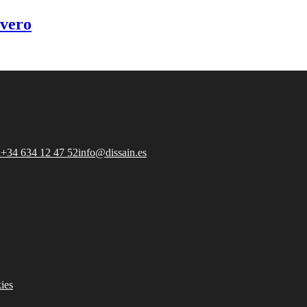
avero
a
+34 634 12 47 52
info@dissain.es
ies