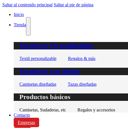
Saltar al contenido principal
Saltar al pie de página
Inicio
Tienda
Productos Personalizables
Textil personalizable
Regalos & más
Productos con diseño
Camisetas diseñadas
Tazas diseñadas
Productos básicos
Camisetas, Sudaderas, etc
Regalos y accesorios
Contacto
Empresas