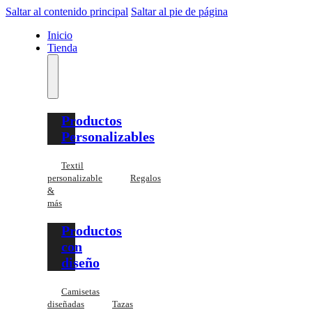
Saltar al contenido principal
Saltar al pie de página
Inicio
Tienda
Productos
Personalizables
Textil
personalizable
Regalos
&
más
Productos
con
diseño
Camisetas
diseñadas
Tazas