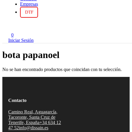
Empresas
DTF
0
Iniciar Sesión
bota papanoel
No se han encontrado productos que coincidan con tu selección.
Contacto
Camino Real, Aguagarcía,
Tacoronte, Santa Cruz de
Tenerife, España
+34 634 12
47 52
info@dissain.es