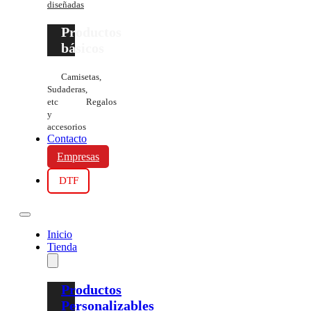
diseñadas
Productos
básicos
Camisetas,
Sudaderas,
etc
Regalos
y
accesorios
Contacto
Empresas
DTF
Inicio
Tienda
Productos
Personalizables