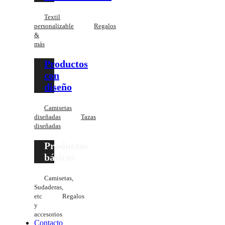
Textil
personalizable
Regalos
&
más
Productos
con
diseño
Camisetas
diseñadas
Tazas
diseñadas
Productos
básicos
Camisetas,
Sudaderas,
etc
Regalos
y
accesorios
Contacto