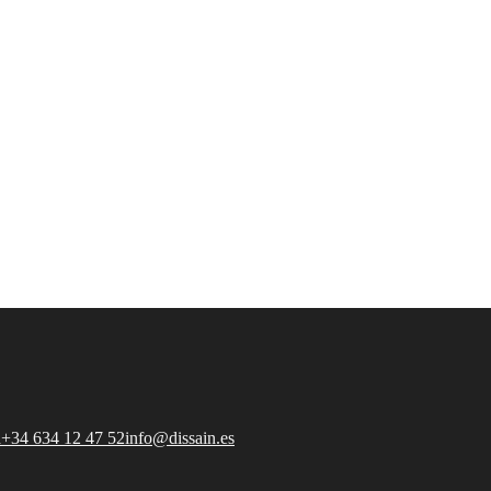
a
+34 634 12 47 52
info@dissain.es