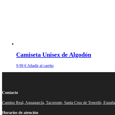
Camiseta Unisex de Algodón
9,99
€
Añadir al carrito
Contacto
Camino Real, Aguagarcía, Tacoronte, Santa Cruz de Tenerife, Españ
Horarios de atención