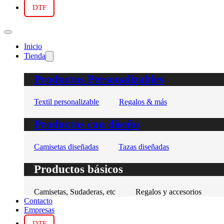
DTF
Inicio
Tienda
Productos Personalizables
Textil personalizable
Regalos & más
Productos con diseño
Camisetas diseñadas
Tazas diseñadas
Productos básicos
Camisetas, Sudaderas, etc
Regalos y accesorios
Contacto
Empresas
DTF