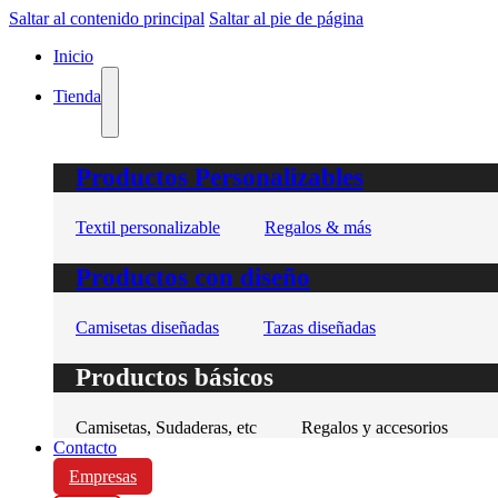
Saltar al contenido principal
Saltar al pie de página
Inicio
Tienda
Productos Personalizables
Textil personalizable
Regalos & más
Productos con diseño
Camisetas diseñadas
Tazas diseñadas
Productos básicos
Camisetas, Sudaderas, etc
Regalos y accesorios
Contacto
Empresas