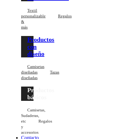
Textil
personalizable
Regalos
&
más
Productos
con
diseño
Camisetas
diseñadas
Tazas
diseñadas
Productos
básicos
Camisetas,
Sudaderas,
etc
Regalos
y
accesorios
Contacto