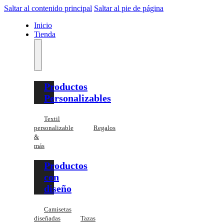
Saltar al contenido principal
Saltar al pie de página
Inicio
Tienda
Productos
Personalizables
Textil
personalizable
Regalos
&
más
Productos
con
diseño
Camisetas
diseñadas
Tazas