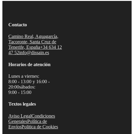
tiene
múltiples
variantes.
Las
Contacto
opciones
se
pueden
Camino Real, Aguagarcía,
elegir
Tacoronte, Santa Cruz de
en
Tenerife, España
+34 634 12
la
47 52
info@dissain.es
página
de
Horarios de atención
producto
Lunes a viernes:
8:00 - 13:00 y 16:00 -
20:00
sábados:
9:00 - 15:00
Textos legales
Aviso Legal
Condiciones
Generales
Política de
Envíos
Politica de Cookies