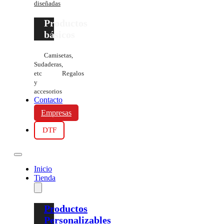
diseñadas
Productos
básicos
Camisetas,
Sudaderas,
etc
Regalos
y
accesorios
Contacto
Empresas
DTF
Inicio
Tienda
Productos
Personalizables