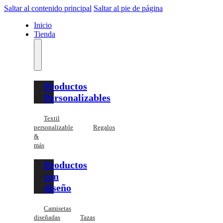
Saltar al contenido principal
Saltar al pie de página
Inicio
Tienda
Productos
Personalizables
Textil
personalizable
Regalos
&
más
Productos
con
diseño
Camisetas
diseñadas
Tazas