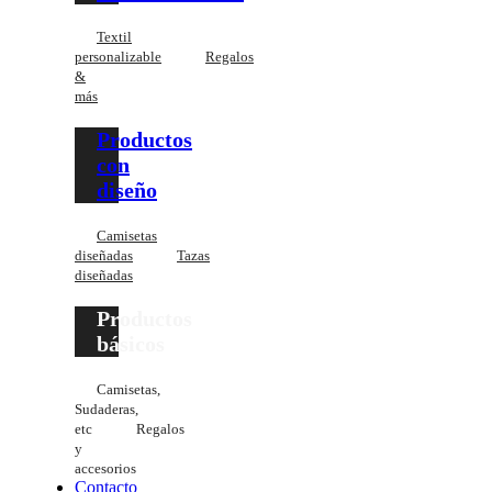
Textil
personalizable
Regalos
&
más
Productos
con
diseño
Camisetas
diseñadas
Tazas
diseñadas
Productos
básicos
Camisetas,
Sudaderas,
etc
Regalos
y
accesorios
Contacto