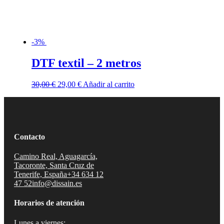
-3%
DTF textil – 2 metros
El
El
30,00
€
29,00
€
Añadir al carrito
precio
precio
original
actual
era:
es:
30,00 €.
29,00 €.
Contacto
Camino Real, Aguagarcía,
Tacoronte, Santa Cruz de
Tenerife, España
+34 634 12
47 52
info@dissain.es
Horarios de atención
Lunes a viernes: