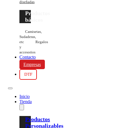
diseñadas
Productos
básicos
Camisetas,
Sudaderas,
etc
Regalos
y
accesorios
Contacto
Empresas
DTF
Inicio
Tienda
Productos
Personalizables