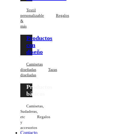
Textil
personalizable
Regalos
&
más
Productos
con
diseño
Camisetas
diseñadas
Tazas
diseñadas
Productos
básicos
Camisetas,
Sudaderas,
etc
Regalos
y
accesorios
Contacto