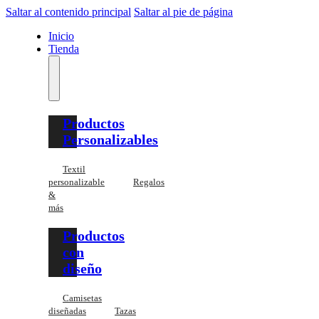
Saltar al contenido principal
Saltar al pie de página
Inicio
Tienda
Productos
Personalizables
Textil
personalizable
Regalos
&
más
Productos
con
diseño
Camisetas
diseñadas
Tazas