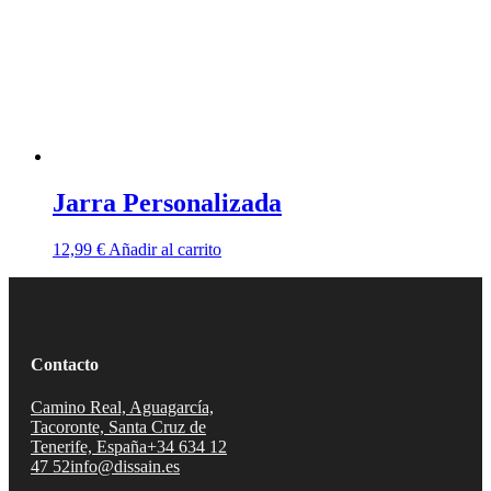
Jarra Personalizada
12,99
€
Añadir al carrito
Contacto
Camino Real, Aguagarcía,
Tacoronte, Santa Cruz de
Tenerife, España
+34 634 12
47 52
info@dissain.es