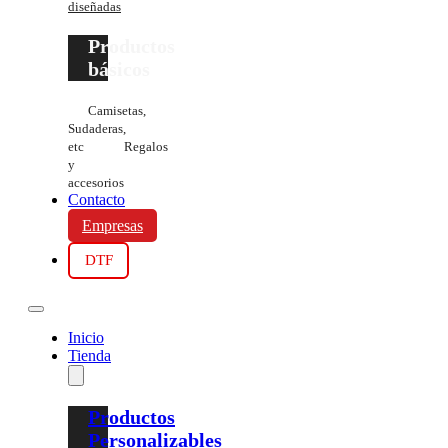
diseñadas
Productos
básicos
Camisetas,
Sudaderas,
etc
Regalos
y
accesorios
Contacto
Empresas
DTF
Inicio
Tienda
Productos
Personalizables