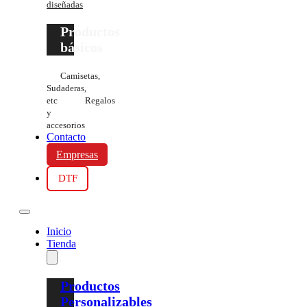
diseñadas
Productos
básicos
Camisetas,
Sudaderas,
etc
Regalos
y
accesorios
Contacto
Empresas
DTF
Inicio
Tienda
Productos
Personalizables