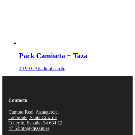
Pack Camiseta + Taza
19,99
€
Añadir al carrito
Contacto
Camino Real, Aguagarcía,
Tacoronte, Santa Cruz de
Tenerife, España
+34 634 12
47 52
info@dissain.es