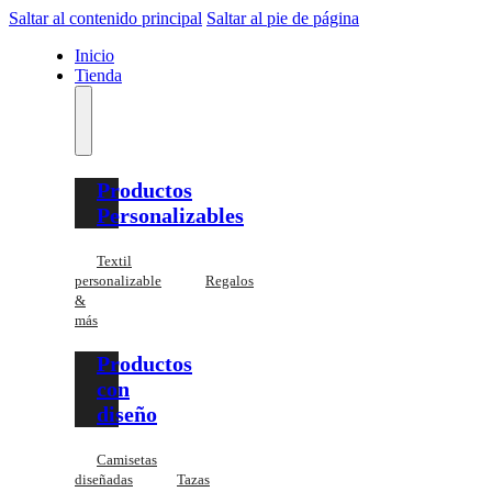
Saltar al contenido principal
Saltar al pie de página
Inicio
Tienda
Productos
Personalizables
Textil
personalizable
Regalos
&
más
Productos
con
diseño
Camisetas
diseñadas
Tazas