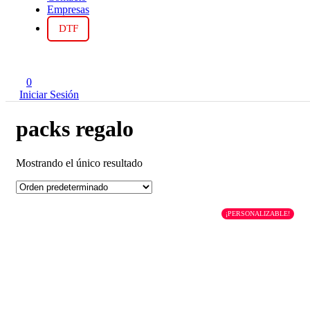
Empresas
DTF
0
Iniciar Sesión
packs regalo
Mostrando el único resultado
¡PERSONALIZABLE!