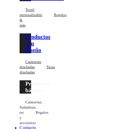
Textil
personalizable
Regalos
&
más
Productos
con
diseño
Camisetas
diseñadas
Tazas
diseñadas
Productos
básicos
Camisetas,
Sudaderas,
etc
Regalos
y
accesorios
Contacto