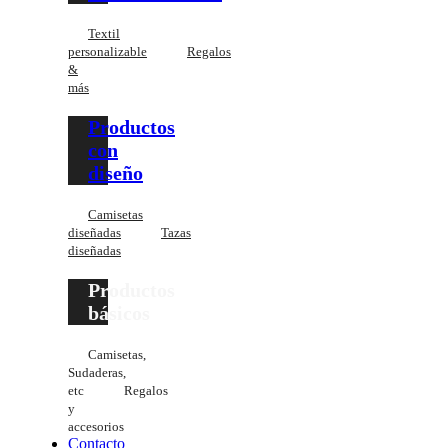
Textil
personalizable
Regalos
&
más
Productos
con
diseño
Camisetas
diseñadas
Tazas
diseñadas
Productos
básicos
Camisetas,
Sudaderas,
etc
Regalos
y
accesorios
Contacto