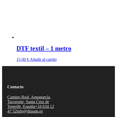
DTF textil – 1 metro
15,00
€
Añadir al carrito
Contacto
Camino Real, Aguagarcía,
Tacoronte, Santa Cruz de
Tenerife, España
+34 634 12
47 52
info@dissain.es