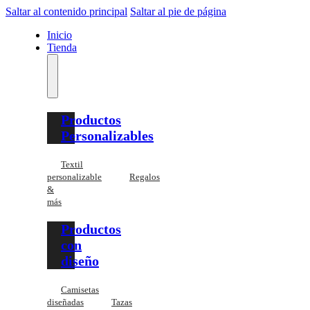
Saltar al contenido principal
Saltar al pie de página
Inicio
Tienda
Productos
Personalizables
Textil
personalizable
Regalos
&
más
Productos
con
diseño
Camisetas
diseñadas
Tazas