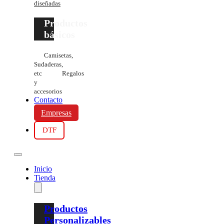
diseñadas
Productos
básicos
Camisetas,
Sudaderas,
etc
Regalos
y
accesorios
Contacto
Empresas
DTF
Inicio
Tienda
Productos
Personalizables