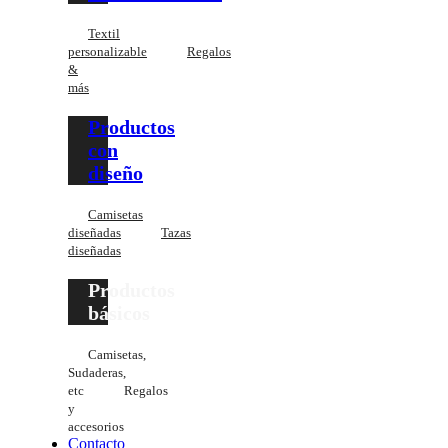
Textil
personalizable
Regalos
&
más
Productos
con
diseño
Camisetas
diseñadas
Tazas
diseñadas
Productos
básicos
Camisetas,
Sudaderas,
etc
Regalos
y
accesorios
Contacto