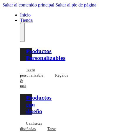
Saltar al contenido principal
Saltar al pie de página
Inicio
Tienda
Productos
Personalizables
Textil
personalizable
Regalos
&
más
Productos
con
diseño
Camisetas
diseñadas
Tazas