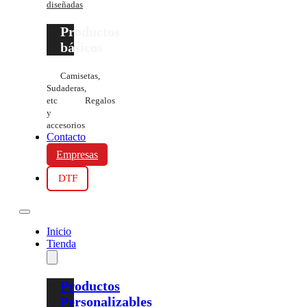
diseñadas
Productos
básicos
Camisetas,
Sudaderas,
etc
Regalos
y
accesorios
Contacto
Empresas
DTF
Inicio
Tienda
Productos
Personalizables