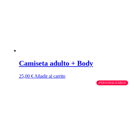
pueden
elegir
en
la
página
de
producto
Camiseta adulto + Body
25,00
€
Añadir al carrito
¡PERSONALIZABLE!