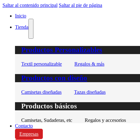
Saltar al contenido principal
Saltar al pie de página
Inicio
Tienda
Productos Personalizables
Textil personalizable
Regalos & más
Productos con diseño
Camisetas diseñadas
Tazas diseñadas
Productos básicos
Camisetas, Sudaderas, etc
Regalos y accesorios
Contacto
Empresas