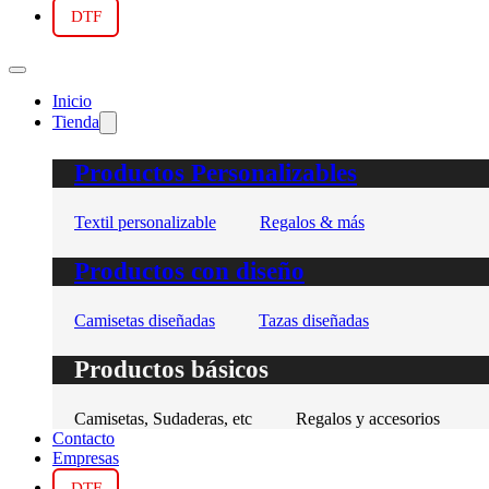
DTF
Inicio
Tienda
Productos Personalizables
Textil personalizable
Regalos & más
Productos con diseño
Camisetas diseñadas
Tazas diseñadas
Productos básicos
Camisetas, Sudaderas, etc
Regalos y accesorios
Contacto
Empresas
DTF