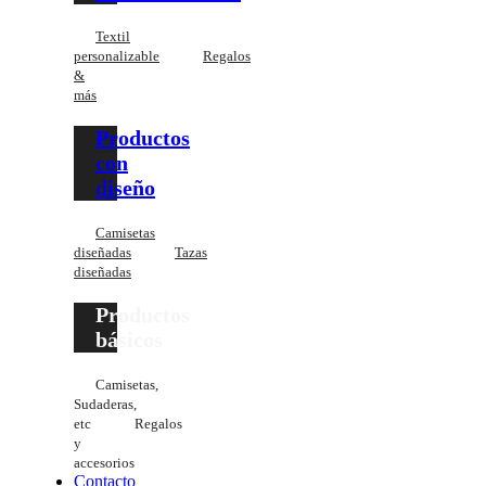
Textil
personalizable
Regalos
&
más
Productos
con
diseño
Camisetas
diseñadas
Tazas
diseñadas
Productos
básicos
Camisetas,
Sudaderas,
etc
Regalos
y
accesorios
Contacto