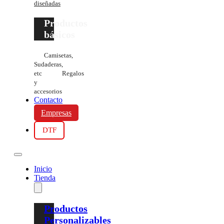
diseñadas
Productos
básicos
Camisetas,
Sudaderas,
etc
Regalos
y
accesorios
Contacto
Empresas
DTF
Inicio
Tienda
Productos
Personalizables