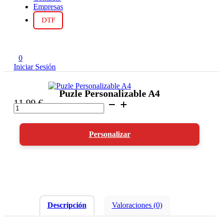
Empresas
DTF
0
Iniciar Sesión
Puzle Personalizable A4
11,99
€
Puzle
Personalizable
A4
cantidad
Personalizar
Descripción
Valoraciones (0)