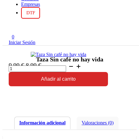
Empresas
DTF
0
Iniciar Sesión
Taza Sin café no hay vida
El
El
9,99
€
8,99
€
Taza
Sin
precio
precio
café
original
actual
Añadir al carrito
no
era:
es:
hay
9,99 €.
8,99 €.
vida
cantidad
Información adicional
Valoraciones (0)