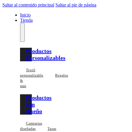
Saltar al contenido principal
Saltar al pie de página
Inicio
Tienda
Productos
Personalizables
Textil
personalizable
Regalos
&
más
Productos
con
diseño
Camisetas
diseñadas
Tazas