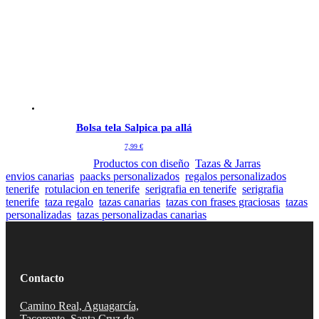
Bolsa tela Salpica pa allá
7,99
€
SKU:
Categories:
Productos con diseño
,
Tazas & Jarras
Tags:
envios canarias
,
paacks personalizados
,
regalos personalizados
tenerife
,
rotulacion en tenerife
,
serigrafia en tenerife
,
serigrafia
tenerife
,
taza regalo
,
tazas canarias
,
tazas con frases graciosas
,
tazas
personalizadas
,
tazas personalizadas canarias
Contacto
Camino Real, Aguagarcía,
Tacoronte, Santa Cruz de