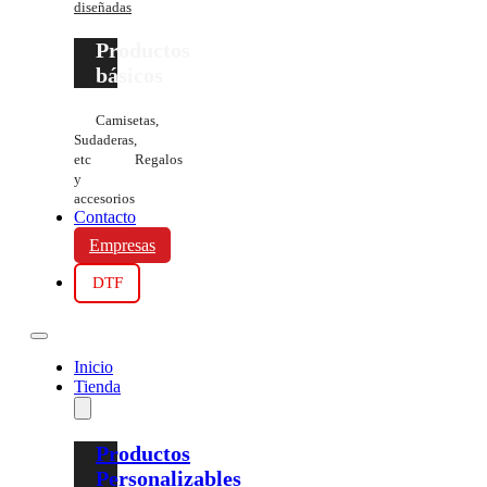
diseñadas
Productos
básicos
Camisetas,
Sudaderas,
etc
Regalos
y
accesorios
Contacto
Empresas
DTF
Inicio
Tienda
Productos
Personalizables