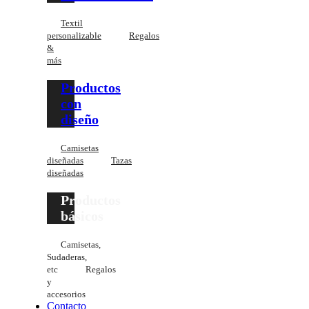
Textil
personalizable
Regalos
&
más
Productos
con
diseño
Camisetas
diseñadas
Tazas
diseñadas
Productos
básicos
Camisetas,
Sudaderas,
etc
Regalos
y
accesorios
Contacto